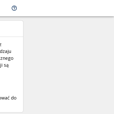
z
odzaju
cznego
i są
rować do