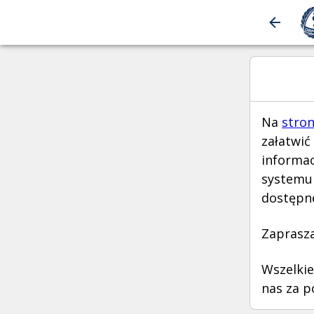
Na
stron
załatwić
informac
systemu 
dostępne
Zaprasza
Wszelkie
nas za 