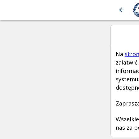
Na
stron
załatwić
informac
systemu 
dostępne
Zaprasza
Wszelkie
nas za 