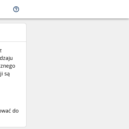
z
odzaju
cznego
i są
rować do