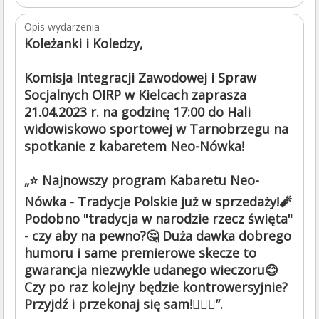
Opis wydarzenia
Koleżanki i Koledzy,
Komisja Integracji Zawodowej i Spraw
Socjalnych OIRP w Kielcach zaprasza
21.04.2023 r. na godzinę 17:00 do Hali
widowiskowo sportowej w Tarnobrzegu na
spotkanie z kabaretem Neo-Nówka!
„⭐ Najnowszy program Kabaretu Neo-
Nówka - Tradycje Polskie już w sprzedaży!🧨
Podobno "tradycja w narodzie rzecz święta"
- czy aby na pewno?🤔 Duża dawka dobrego
humoru i same premierowe skecze to
gwarancja niezwykle udanego wieczoru😊
Czy po raz kolejny będzie kontrowersyjnie?
Przyjdź i przekonaj się sam!👉🏻🎫”.