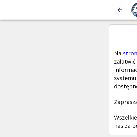
Na
stron
załatwić
informac
systemu 
dostępne
Zaprasza
Wszelkie
nas za 