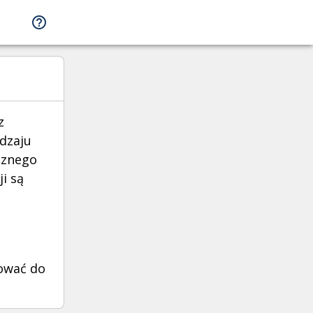
z
odzaju
cznego
i są
rować do